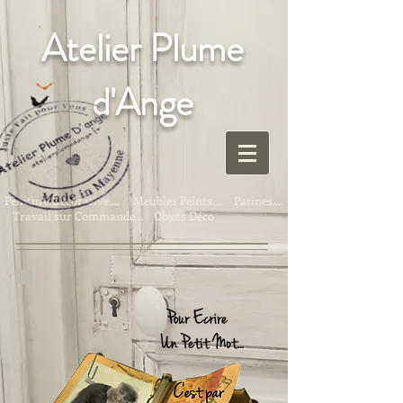
Atelier Plume
d'Ange
Peinture Décorative.... Meubles Peints.... Patines....
Travail sur Commande... Objets Déco